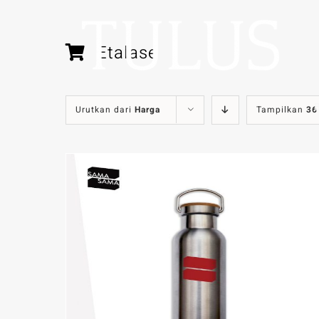
Skip
to
content
Etalase
f
Urutkan dari
Harga
Tampilkan
36