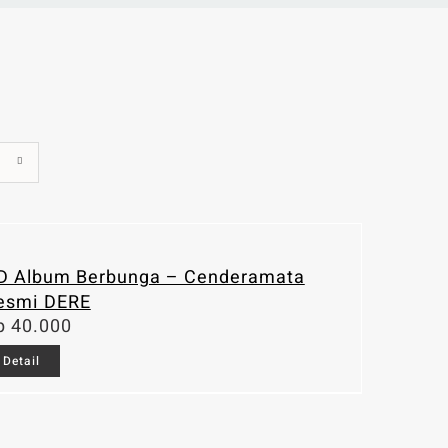
D Album Berbunga – Cenderamata
esmi DERE
p
40.000
Detail