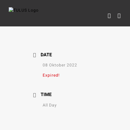
Skip
to
content
DATE
08 Oktober 2022
Expired!
TIME
All Day