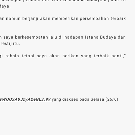
daya.
gan namun berjanji akan memberikan persembahan terbaik
am saya berkesempatan lalu di hadapan Istana Budaya dan
stij itu.
i rahsia tetapi saya akan berikan yang terbaik nanti,”
s/#vWOO3A0JzyA2eGL3.99
yang diakses pada Selasa (26/6)