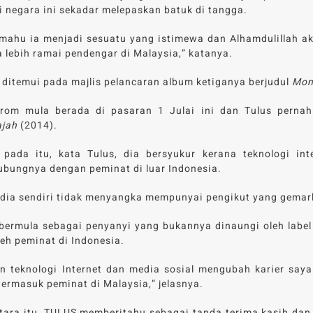
i negara ini sekadar melepaskan batuk di tangga.
mahu ia menjadi sesuatu yang istimewa dan Alhamdulillah ak
 lebih ramai pendengar di Malaysia,” katanya.
ditemui pada majlis pelancaran album ketiganya berjudul
Mon
rom mula berada di pasaran 1 Julai ini dan Tulus perna
jah
(2014).
 pada itu, kata Tulus, dia bersyukur kerana teknologi i
bungnya dengan peminat di luar Indonesia.
dia sendiri tidak menyangka mempunyai pengikut yang gemar
bermula sebagai penyanyi yang bukannya dinaungi oleh label
leh peminat di Indonesia.
 teknologi Internet dan media sosial mengubah karier saya 
termasuk peminat di Malaysia,” jelasnya.
ara itu, TULUS memberitahu sebagai tanda terima kasih dan