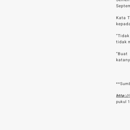
Septem
Kata T
kepada
“Tidak
tidak 
“Buat 
katany
**Sumb
http:/
pukul 