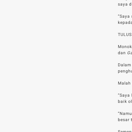
saya d
“Saya 
kepada
TULUS 
Monok
dan
Ga
Dalam
penghu
Malah 
“Saya 
baik o
“Namun
besar 
Sement