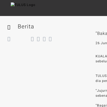
Skip
to
content
Berita
“Baka
Back
26 Jun
KUALA
sebelu
TULUS 
dia pe
“Juju
seben
“Baga