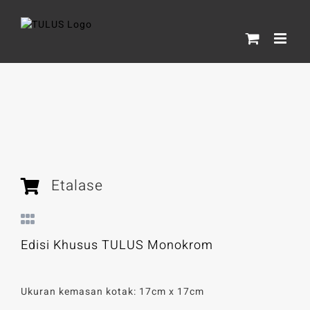
Skip
to
content
Etalase
Edisi Khusus TULUS Monokrom
Ukuran kemasan kotak: 17cm x 17cm