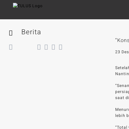
Skip
to
content
Berita
“Kon
Back
23 De
Setela
Nantin
“Senan
persia
saat d
Menuru
lebih 
“Total