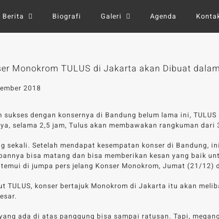
Berita
Biografi
Galeri
Agenda
Konta
ser Monokrom TULUS di Jakarta akan Dibuat dalam
sember 2018
h sukses dengan konsernya di Bandung belum lama ini, TULUS 
ya, selama 2,5 jam, Tulus akan membawakan rangkuman dari 3
g sekali. Setelah mendapat kesempatan konser di Bandung, in
pannya bisa matang dan bisa memberikan kesan yang baik un
itemui di jumpa pers jelang Konser Monokrom, Jumat (21/12) 
t TULUS, konser bertajuk Monokrom di Jakarta itu akan meliba
besar.
 yang ada di atas panggung bisa sampai ratusan. Tapi, megang 