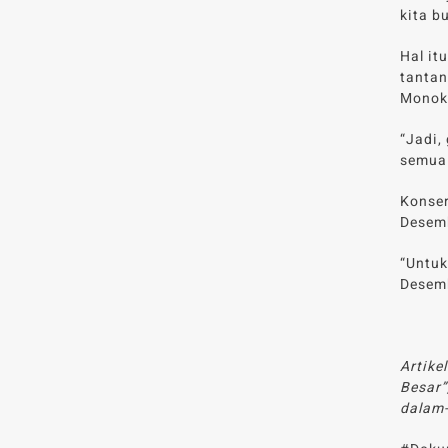
kita b
Hal it
tantan
Monok
“Jadi,
semua 
Konser
Desemb
“Untuk
Desem
Artike
Besar”
dalam-