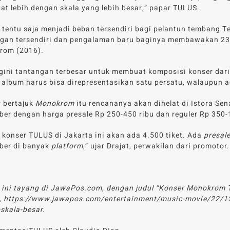
uat lebih dengan skala yang lebih besar,” papar TULUS.
u tentu saja menjadi beban tersendiri bagi pelantun tembang T
gan tersendiri dan pengalaman baru baginya membawakan 23 la
rom (2016).
 gini tantangan terbesar untuk membuat komposisi konser dari 
album harus bisa direpresentasikan satu persatu, walaupun a
 bertajuk
Monokrom
itu rencananya akan dihelat di Istora Sena
er dengan harga presale Rp 250-450 ribu dan reguler Rp 350-1
 konser TULUS di Jakarta ini akan ada 4.500 tiket. Ada
presal
ber di banyak
platform
,” ujar Drajat, perwakilan dari promotor.
l ini tayang di JawaPos.com, dengan judul “Konser Monokrom 
, https://www.jawapos.com/entertainment/music-movie/22/12
skala-besar.