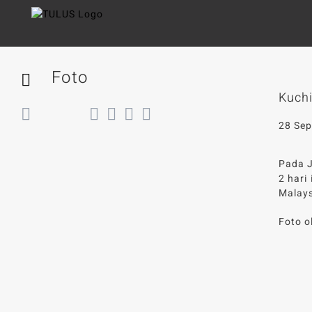
Skip
to
content
Foto
Kuchi
Back
28 Se
Pada J
2 hari
Malays
Foto o