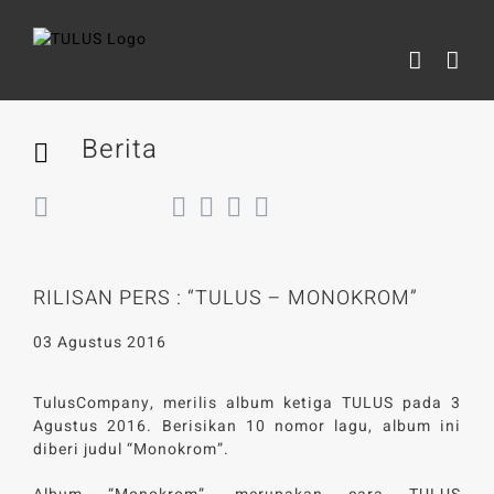
Skip
to
content
Berita
Back
RILISAN PERS : “TULUS – MONOKROM”
03 Agustus 2016
TulusCompany, merilis album ketiga TULUS pada 3
Agustus 2016. Berisikan 10 nomor lagu, album ini
diberi judul “Monokrom”.