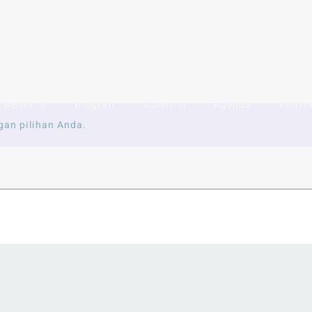
Search
for:
Berita
Biografi
Galeri
Agenda
Konta
gan pilihan Anda.