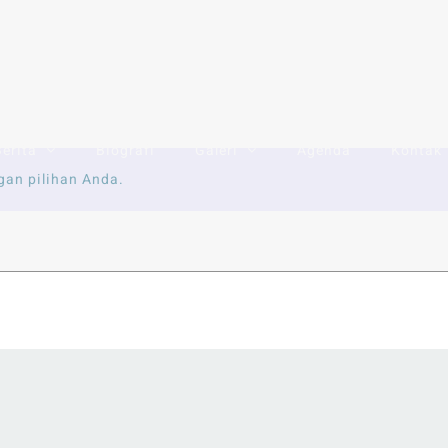
Search
or:
Berita
Biografi
Galeri
Agenda
Kontak
gan pilihan Anda.