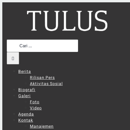
Skip
to
content
Search
for:
Berita
Rilisan Pers
Aktivitas Sosial
Biografi
Galeri
Foto
Video
Agenda
Kontak
Manajemen