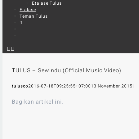
Etalase Tulus
Etalase
Teman Tulus
TULUS – Sewindu (Official Music Video)
tulusco
2016-07-18T09:25:55+07:00
13 November 2015
|
Bagikan artikel ini.