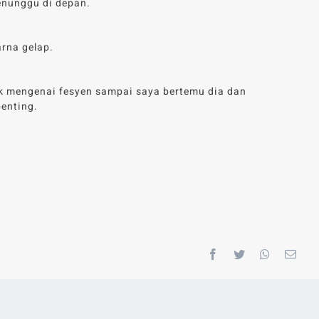
enunggu di depan.
rna gelap.
k mengenai fesyen sampai saya bertemu dia dan
penting.