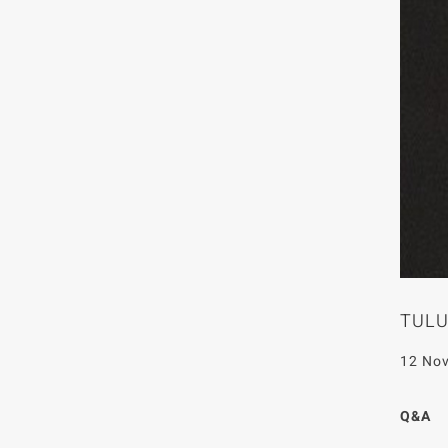
TULUS
12 No
Q&A