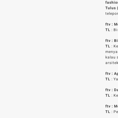
fashio
Tulus 
telepo
ftv :
TL
: Bi
ftv : 
TL
: K
menyan
kalau 
arsite
ftv :
TL
: Ya
ftv : 
TL
: K
ftv : 
TL
: P