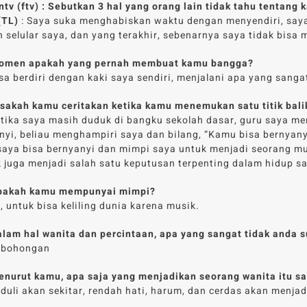
ntv (ftv) : Sebutkan 3 hal yang orang lain tidak tahu tentang 
(TL)
: Saya suka menghabiskan waktu dengan menyendiri, say
n selular saya, dan yang terakhir, sebenarnya saya tidak bisa
 Momen apakah yang pernah membuat kamu bangga?
sa berdiri dengan kaki saya sendiri, menjalani apa yang sangat
Bisakah kamu ceritakan ketika kamu menemukan satu titik bal
etika saya masih duduk di bangku sekolah dasar, guru saya me
yi, beliau menghampiri saya dan bilang, “Kamu bisa bernyany
saya bisa bernyanyi dan mimpi saya untuk menjadi seorang mu
k juga menjadi salah satu keputusan terpenting dalam hidup s
 Apakah kamu mempunyai mimpi?
, untuk bisa keliling dunia karena musik.
Dalam hal wanita dan percintaan, apa yang sangat tidak anda 
ebohongan
Menurut kamu, apa saja yang menjadikan seorang wanita itu s
eduli akan sekitar, rendah hati, harum, dan cerdas akan menj