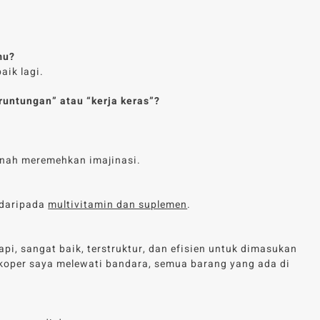
mu?
aik lagi.
runtungan” atau “kerja keras”?
rnah meremehkan imajinasi.
daripada
multivitamin dan suplemen
.
i, sangat baik, terstruktur, dan efisien untuk dimasukan
 koper saya melewati bandara, semua barang yang ada di