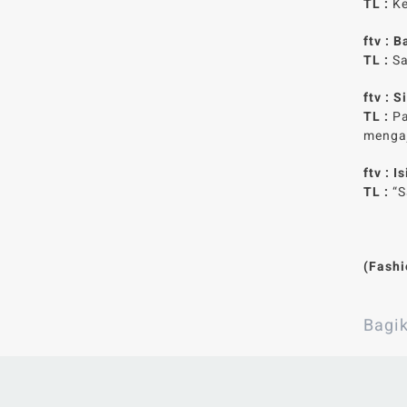
TL :
Ke
ftv : 
TL :
Sa
ftv : 
TL :
Pa
mengaj
ftv : 
TL :
“S
(Fashi
Bagik