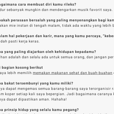
Bagaimana cara membuat diri kamu rileks?
dur sebanyak mungkin dan mendengarkan musik favorit saya.
Apakah perasaan bersalah yang paling menyenangkan bagi ka
kan mie instan di tengah malam, tidak ada waktu yang lebih b
Dalam hal pekerjaan dan karir, mana yang kamu percaya, “kebe
dah pasti kerja keras.
Apa yang paling diajarkan oleh kehidupan kepadamu?
han adalah dan selalu ada untuk semua orang, dan jangan pe
Isi bagian kosong berikut
aya lebih memilih
memakan makanan sehat dan buah-buahan
Apa bakat tersembunyi yang kamu miliki?
ya dapat mengemas semua barang-barang saya terorganisir rap
am koper setiap kali saya bepergian. Jadi bagaimana caranya
nya dapat dipastikan aman. Hahaha!
Apa prinsip hidup yang selalu kamu pegang?