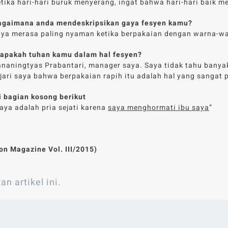
tika hari-hari buruk menyerang, ingat bahwa hari-hari baik m
Bagaimana anda mendeskripsikan gaya fesyen kamu?
ya merasa paling nyaman ketika berpakaian dengan warna-wa
Siapakah tuhan kamu dalam hal fesyen?
naningtyas Prabantari, manager saya. Saya tidak tahu banya
ari saya bahwa berpakaian rapih itu adalah hal yang sangat 
Isi bagian kosong berikut
aya adalah pria sejati karena
saya menghormati ibu saya
”
on Magazine Vol. III/2015)
an artikel ini.