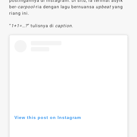
postingannya di Instagram. Di situ, ia terlihat asyik
ber-
carpool
-ria dengan lagu bernuansa
upbeat
yang
riang ini.
“
1+1=…?
” tulisnya di
caption
.
View this post on Instagram