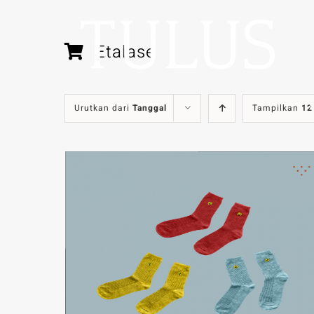
Skip
to
content
Etalase
f
Urutkan dari
Tanggal
Tampilkan
12